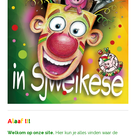
A
l
a
a
f
!
!
!
Welkom op onze site.
Hier kun je alles vinden waar de