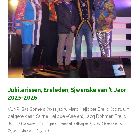
Jubilarissen, Ereleden, Sjwenske van 't Jaor
2025-2026
VLNR: Bas Somers (3x11 jaor), Marc Heijboer Erelid (postuum
oetgereik aan Sanne Heijboer-Caelen), Jacq Dohmen Erelid,
John Goossen (1x 11 jaor BeeseHofKapel), Joy Goessens
(Sjwenske van 't jaor).