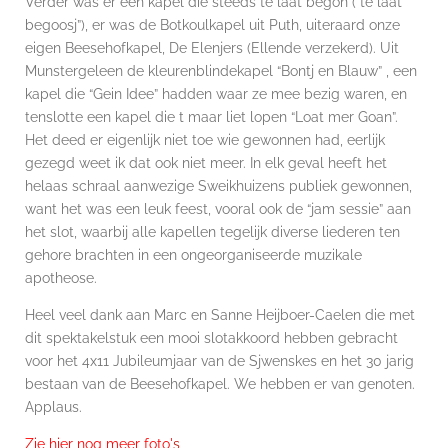
Verder was er een kapel die steeds te laat begon (“te laat
begoosj”), er was de Botkoulkapel uit Puth, uiteraard onze
eigen Beesehofkapel, De Elenjers (Ellende verzekerd). Uit
Munstergeleen de kleurenblindekapel “Bontj en Blauw” , een
kapel die “Gein Idee” hadden waar ze mee bezig waren, en
tenslotte een kapel die t maar liet lopen “Loat mer Goan”.
Het deed er eigenlijk niet toe wie gewonnen had, eerlijk
gezegd weet ik dat ook niet meer. In elk geval heeft het
helaas schraal aanwezige Sweikhuizens publiek gewonnen,
want het was een leuk feest, vooral ook de “jam sessie” aan
het slot, waarbij alle kapellen tegelijk diverse liederen ten
gehore brachten in een ongeorganiseerde muzikale
apotheose.
Heel veel dank aan Marc en Sanne Heijboer-Caelen die met
dit spektakelstuk een mooi slotakkoord hebben gebracht
voor het 4x11 Jubileumjaar van de Sjwenskes en het 30 jarig
bestaan van de Beesehofkapel. We hebben er van genoten.
Applaus.
Zie hier nog meer foto'
s