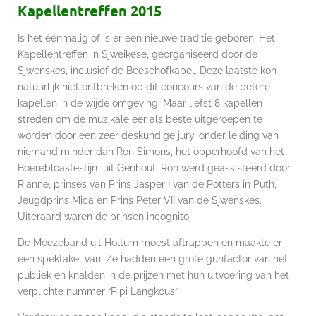
Kapellentreffen 2015
Is het éénmalig of is er een nieuwe traditie geboren. Het
Kapellentreffen in Sjweikese, georganiseerd door de
Sjwenskes, inclusief de Beesehofkapel. Deze laatste kon
natuurlijk niet ontbreken op dit concours van de betere
kapellen in de wijde omgeving. Maar liefst 8 kapellen
streden om de muzikale eer als beste uitgeroepen te
worden door een zeer deskundige jury, onder leiding van
niemand minder dan Ron Simons, het opperhoofd van het
Boerebloasfestijn uit Genhout. Ron werd geassisteerd door
Rianne, prinses van Prins Jasper I van de Pötters in Puth,
Jeugdprins Mica en Prins Peter VII van de Sjwenskes.
Uiteraard waren de prinsen incognito.
De Moezeband uit Holtum moest aftrappen en maakte er
een spektakel van. Ze hadden een grote gunfactor van het
publiek en knalden in de prijzen met hun uitvoering van het
verplichte nummer “Pipi Langkous”.